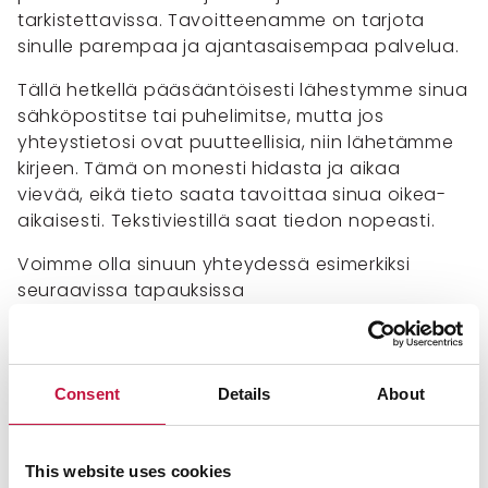
tarkistettavissa. Tavoitteenamme on tarjota
sinulle parempaa ja ajantasaisempaa palvelua.
Tällä hetkellä pääsääntöisesti lähestymme sinua
sähköpostitse tai puhelimitse, mutta jos
yhteystietosi ovat puutteellisia, niin lähetämme
kirjeen. Tämä on monesti hidasta ja aikaa
vievää, eikä tieto saata tavoittaa sinua oikea-
aikaisesti. Tekstiviestillä saat tiedon nopeasti.
Voimme olla sinuun yhteydessä esimerkiksi
seuraavissa tapauksissa
jos jäteastian tyhjennys on toistuvasti jostain syystä
epäonnistunut.
jos jätestia on rikkoutunut tyhjennyksen aikana ja
Consent
Details
About
toimitamme astiapalvelustamme maksuttoman
jäteastian tilalle.
jos jäteautonkuljettaja antaa tyhjennyskohteesta
This website uses cookies