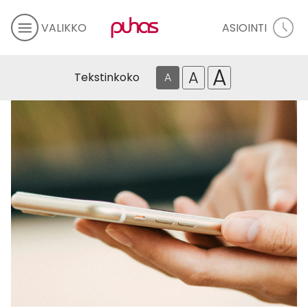
VALIKKO
ASIOINTI
A
A
Tekstinkoko
A