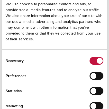
palautetta, joka vaatii toimenpiteitä.
We use cookies to personalise content and ads, to
provide social media features and to analyse our traffic.
Huolehdimme tietosuojasta
We also share information about your use of our site with
our social media, advertising and analytics partners who
Tekstiviestin lähettäjänä näkyy aina Puhas Oy.
may combine it with other information that you’ve
Emme koskaan laita tekstiviestiin yksityiskohtaisia
provided to them or that they’ve collected from your use
asiakastietoja, tunnistetietoja tai kysy lisätietoja
of their services.
tai yksityiskohtaisia asiakastietojasi.
Emme myöskään lähetä markkinointi- tai
Consent
mainosviestejä, vaan kyseessä on aina asia, joka
Necessary
Selection
edellyttää joka tapauksessa yhteydenottoa
asiakkaaseemme.
Preferences
Tekstiviesteihin ei voi vastata, joten tavoitat
meidät palveluaikana nopeimmin puhelimitse tai
Statistics
chat-palvelussamme.
Marketing
Pidäthän asiakastietosi ajan