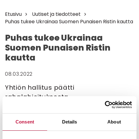
Etusivu
Uutiset ja tiedotteet
Puhas tukee Ukrainaa Suomen Punaisen Ristin kautta
Puhas tukee Ukrainaa
Suomen Punaisen Ristin
kautta
08.03.2022
Yhtiön hallitus päätti
rahalahjoituksesta.
Jätehuoltoyhtiö Puhas tukee Ukrainaa 1500
eurolla. Yhtiö lahjoittaa summan Suomen
Consent
Details
About
Punaisen Ristin katastrofirahastoon,
auttaakseen Ukrainan sodan uhreja. Puhaksen