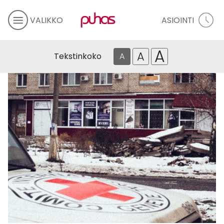
VALIKKO
ASIOINTI
A
A
Tekstinkoko
A