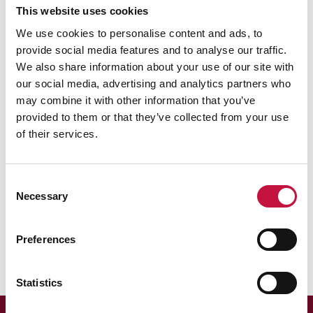
hallitus päätti asiasta viime viikolla.
This website uses cookies
Suomen Punaisen Ristin mukaan
We use cookies to personalise content and ads, to
rahalahjoitusten avulla järjestö voi reagoida
provide social media features and to analyse our traffic.
nopeasti ja hankkia juuri sitä apua, jota ihmiset
We also share information about your use of our site with
sillä hetkellä tarvitsevat. Punaisen Ristin avulla
our social media, advertising and analytics partners who
turvataan ihmisten perustarpeita toimittamalla
may combine it with other information that you’ve
Ukrainaan vettä, ruokaa, suojaa ja
provided to them or that they’ve collected from your use
terveyspalveluita.
of their services.
Puhas Oy on Joensuun, Ilomantsin,
Kontiolahden, Liperin ja Polvijärven omistama
Consent
jätehuoltoyhtiö, jonka isoin omistaja on
Necessary
Selection
Joensuun kaupunki.
#nowar #standwithukraine
Preferences
Statistics