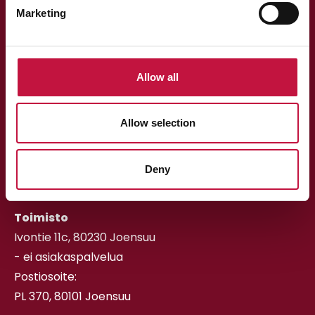
Marketing
Allow all
Asiakaspalvelu
Allow selection
013 318 198 arkisin klo 9–15
asiakaspalvelu@puhas.fi
Deny
» Asioi verkossa
Toimisto
Ivontie 11c, 80230 Joensuu
- ei asiakaspalvelua
Postiosoite:
PL 370, 80101 Joensuu