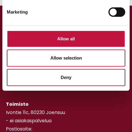
Marketing
Allow all
Allow selection
Asiakaspalvelu
013 318 198 arkisin klo 9–15
Deny
asiakaspalvelu@puhas.fi
» Asioi verkossa
Toimisto
Ivontie 11c, 80230 Joensuu
- ei asiakaspalvelua
Postiosoite: