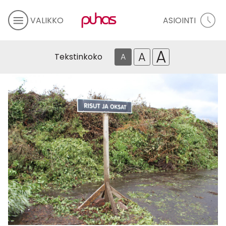
VALIKKO
ASIOINTI
A
A
Tekstinkoko
A