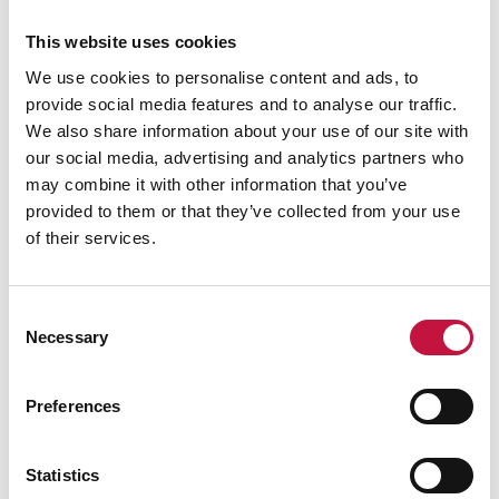
vastaanottoja Kontiolahden, Liperin ja Ilomantsin
asukkaille. Löydät vastaanottopaikat kunnan
This website uses cookies
nettisivuilta.
We use cookies to personalise content and ads, to
Haravointijätteet voi kompostoida, jolloin saat
provide social media features and to analyse our traffic.
ravinteet käyttöösi omassa puutarhassa.
We also share information about your use of our site with
Risut ja oksat kannattaa hakettaa ja käyttää
our social media, advertising and analytics partners who
kompostin tukiaineena. Haketta voi käyttää myös
may combine it with other information that you’ve
puutarhakatteena.
provided to them or that they’ve collected from your use
Älä vie puutarhajätteitä metsään tai joutomaille.
of their services.
Toiminta on lainvastaista ja voit vahingossa levittää
vieraslajien siemeniä.
Pelastuslaitos toivoo, ettei risuja ja oksia poltettaisi,
Consent
vaan käsiteltäisiin muilla tavoin.
Necessary
Selection
Preferences
Statistics