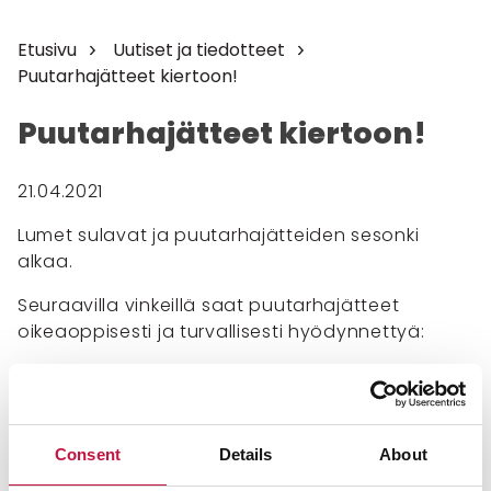
Etusivu
Uutiset ja tiedotteet
Puutarhajätteet kiertoon!
Puutarhajätteet kiertoon!
21.04.2021
Lumet sulavat ja puutarhajätteiden sesonki
alkaa.
Seuraavilla vinkeillä saat puutarhajätteet
oikeaoppisesti ja turvallisesti hyödynnettyä:
Tuo puutarhajätteesi Kontiosuon jätekeskukseen tai
Polvijärven jäteasemalle. Lajittele risut ja
haravointijätteet erikseen, sillä ne käsitellään eri
tavalla.
Consent
Details
About
Puutarhajätteille löytyy myös kunnan järjestämiä