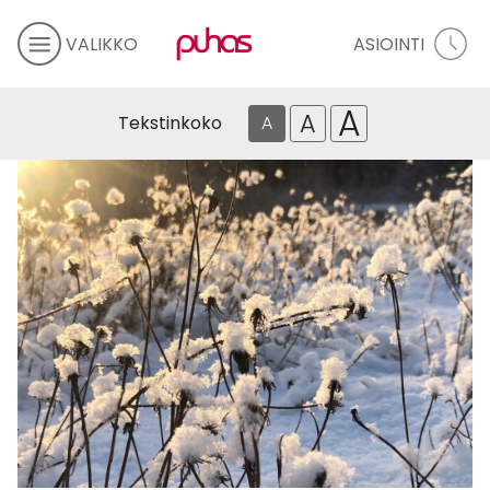
VALIKKO
ASIOINTI
A
A
Tekstinkoko
A