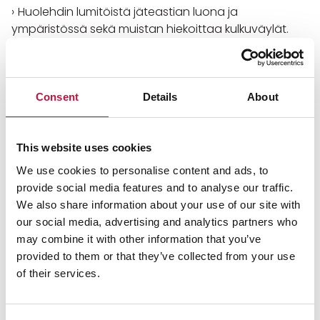
Huolehdin lumitöistä jäteastian luona ja
ympäristössä sekä muistan hiekoittaa kulkuväylät.
Varmistan, että ajoväylä on riittävän leveä jäte- tai
lieteautolle, jotta kuski pääsee tarpeeksi lähelle
astiaa tai säiliötä.
Tarvittaessa siirrän jäteastian talveksi isomman tien
Consent
Details
About
varteen, ja ilmoitan siitä asiakaspalveluun.
Valutan biojätteestä nesteet ja pakkaan biojätteet
biojätepussiin, sanomalehteen tai muuhun
This website uses cookies
paperipussiin.
We use cookies to personalise content and ads, to
Varmistan, ettei jäteastiaa ole pakattu liian täyteen
provide social media features and to analyse our traffic.
ja ettei jätteen joukossa ole nesteitä, jotka voisivat
We also share information about your use of our site with
jäätyä kiinni.
our social media, advertising and analytics partners who
Tarvittaessa irrotan astian pohjalle jääneen jätteen
may combine it with other information that you’ve
ja jätän sen säkissä jäteastian viereen.
provided to them or that they’ve collected from your use
Lajittelen jätteet ja laitan jäteastioihin vain niihin
of their services.
kuuluvaa jätettä.
Varmistan, että jäteastioissa on selkeät tarrat eri