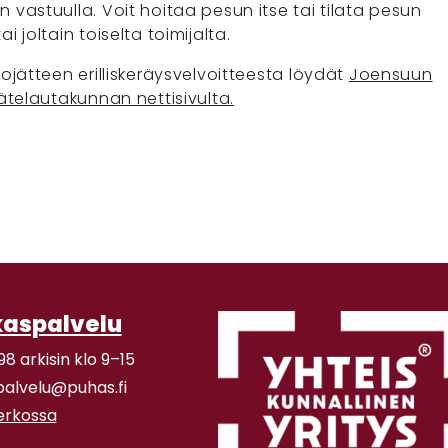
 vastuulla. Voit hoitaa pesun itse tai tilata pesun
i joltain toiselta toimijalta.
iojätteen erilliskeräysvelvoitteesta löydät
Joensuun
jätelautakunnan nettisivulta.
kaspalvelu
98 arkisin klo 9–15
palvelu@puhas.fi
verkossa