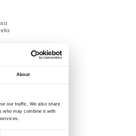
ssa
ella
hden
About
se our traffic. We also share
ers who may combine it with
 services.