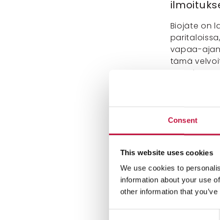
ilmoituks
Biojäte on 
paritaloiss
vapaa-ajan 
tämä velvoi
muodostuu J
Onttolan, Ma
alueista. Vo
velvoitteen p
Consent
Näin la
This website uses cookies
Voit valita
We use cookies to personalis
information about your use of
Biojätt
other information that you’ve
Lähinaa
Kompost
Consent