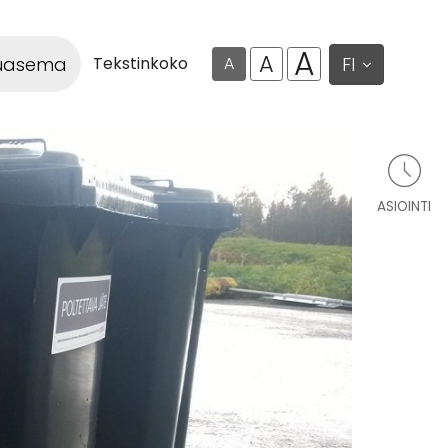
A
A
luasema
FI
Tekstinkoko
A
ASIOINTI