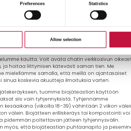
Preferences
Statistics
ista tulee tehdä ilmoitus jätehuoltoyhtiölle.
-ilmoitus on voimassa aina viisi vuotta kerrallaan.
elvoitteen piirissä olevista on jo liittynyt keräykseen t
ostointi-ilmoituksen. Kiitos yhteistyöstä! Jos oman
ilmoitus tai erilliskeräykseen liittyminen on vielä tekemä
Allow selection
a hoitaa nyt pikimmiten. Biojätteen keräykseen liitty
attomasti
sähköisessä asiointipalvelussamme
tai
elumme kautta. Voit avata chatin verkkosivun oikeas
 ja hoitaa liittymisen kätevästi saman tien. Me
 mielellämme samalla, että meillä on ajantasaiset
i sinua koskevia akuutteja ilmoituksia varten.
biojätekeräykseen, tuomme biojäteastian käyttöön
aksat siis vain tyhjennyksistä. Tyhjennämme
n kesäaikana (viikoilla 18–39) vähintään 2 viikon välei
ikon välein. Biojätteen erilliskeräys tai kompostointi voi
a pidemmän poltettavan jätteen tyhjennysvälin.
 myös, että biojäteastian puhtaanapito ja pesemin