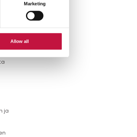
Marketing
ai
ttä,
Allow all
minen
ta
n ja
en