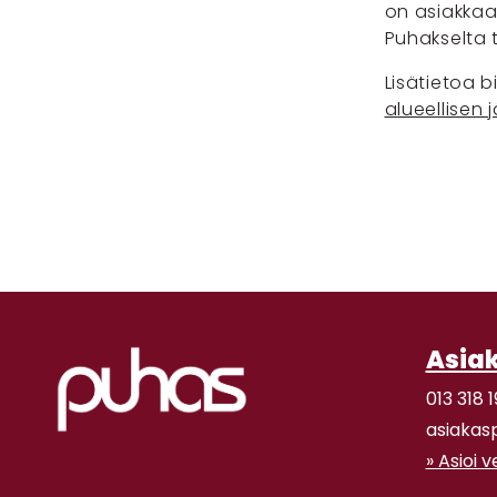
on asiakkaan
Puhakselta ta
Lisätietoa b
alueellisen 
Asia
013 318 1
asiakas
» Asioi 