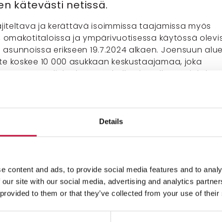
en kätevästi netissä.
lajiteltava ja kerättävä isoimmissa taajamissa myös
a, omakotitaloissa ja ympärivuotisessa käytössä olevi
asunnoissa erikseen 19.7.2024 alkaen. Joensuun alue
te koskee 10 000 asukkaan keskustaajamaa, joka
oensuun ydinkeskustan ohella Ylämyllyn, Jyrinkylän,
rjalan, Noljakan, Lehmon, Kulhon, Reijolan ja Niittyla
it tarkistaa
tämän kartan
avulla, kuuluuko kiinteistösi
iiriin.
Details
jitteluvelvoite hoituu
 kolmesta vaihtoehdosta:
e content and ads, to provide social media features and to analy
 our site with our social media, advertising and analytics partn
een keräysastia omalla pihalla
 provided to them or that they’ve collected from your use of their
pureiden yhteinen biojäteastia eli biokimppa
ointi omalla pihalla