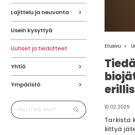
Lajittelu ja neuvonta
Usein kysyttyä
Etusivu
U
Uutiset ja tiedotteet
Tiedä
Yhtiö
biojä
Ympäristö
erill
10.02.2025
Tarkista k
liittyä j