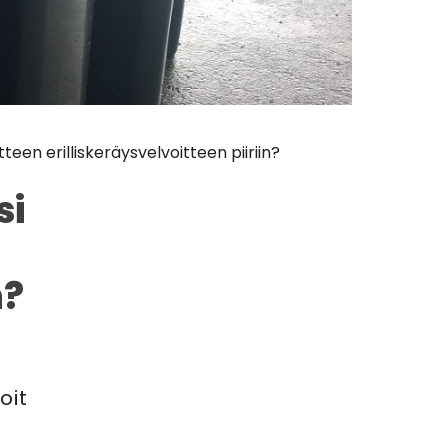
tteen erilliskeräysvelvoitteen piiriin?
si
n?
oit