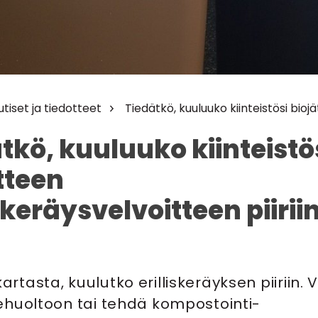
utiset ja tiedotteet
Tiedätkö, kuuluuko kiinteistösi biojä
tkö, kuuluuko kiinteistö
tteen
iskeräysvelvoitteen piirii
artasta, kuulutko erilliskeräyksen piiriin. V
ätehuoltoon tai tehdä kompostointi-