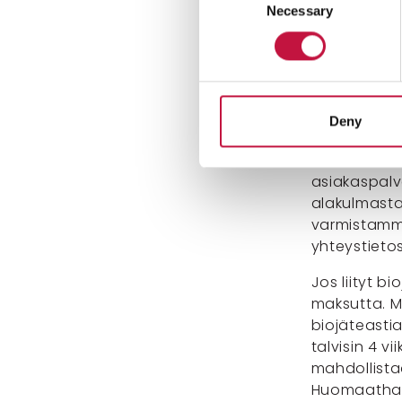
Necessary
Selection
Kompostoinn
Kompostointi
Suurin osa v
tehnyt komp
kiinteistön 
Deny
se kannatta
hoituu vaiv
asiakaspalv
alakulmasta,
varmistamme
yhteystietos
Jos liityt 
maksutta. M
biojäteastia
talvisin 4 vi
mahdollista
Huomaathan