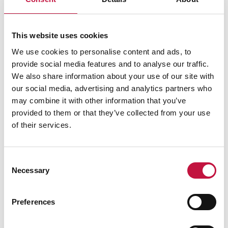
maanantaina katto nostettiin pois perustuksilta,
ja aloitettiin seinäelementtien pystytys. Lopuksi
valmis katto nostetaan paikoilleen
This website uses cookies
seinäelementtien päälle.
We use cookies to personalise content and ads, to
Kuvassa on valmis katto rakennettuna
provide social media features and to analyse our traffic.
perustusten päälle.
We also share information about your use of our site with
our social media, advertising and analytics partners who
may combine it with other information that you’ve
provided to them or that they’ve collected from your use
of their services.
Consent
Necessary
Selection
Preferences
Kuvat: Jari Pajarinen.