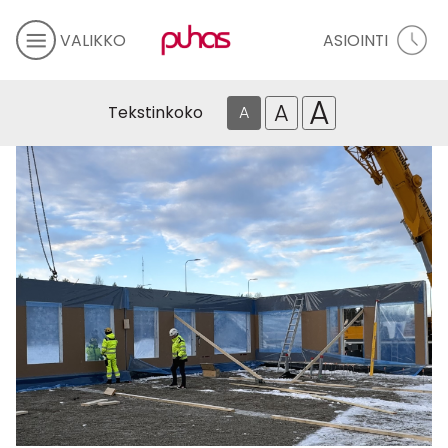
VALIKKO
ASIOINTI
A
A
Tekstinkoko
A