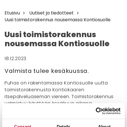
Etusivu
Uutiset ja tiedotteet
Uusi toimistorakennus nousemassa Kontiosuolle
Uusi toimistorakennus
nousemassa Kontiosuolle
18.12.2023
Valmista tulee kesäkuussa.
Puhas on rakentamassa Kontiosuolle uutta
toimistorakennusta Kontiokaaren
itsepalveluaseman viereen. Toimistorakennus
valmistuu käyttöön kesäkuun aikana.
Perustukset ovat valmiita, ja katto tehtiin
etukäteen perustusten päälle. Tänään
Consent
Details
About