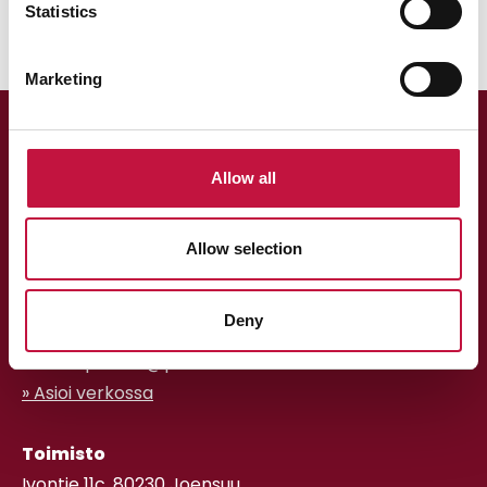
Statistics
Marketing
Allow all
Allow selection
Asiakaspalvelu
Deny
013 318 198 arkisin klo 9–15
asiakaspalvelu@puhas.fi
» Asioi verkossa
Toimisto
Ivontie 11c, 80230 Joensuu