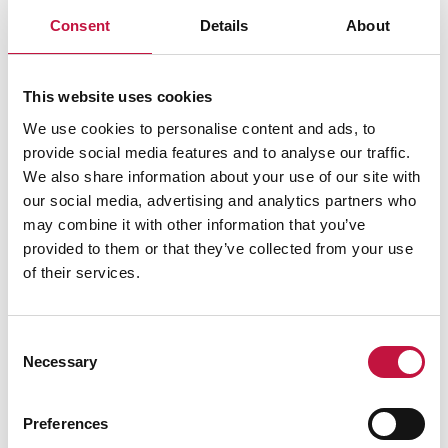
talo
Consent
Details
About
Heinävaaran
Ilomantsintie
14.30–15
Seo
2203
This website uses cookies
We use cookies to personalise content and ads, to
provide social media features and to analyse our traffic.
We also share information about your use of our site with
3.9.2025
Keräyspaikka
Osoite
Keräysa
our social media, advertising and analytics partners who
may combine it with other information that you’ve
K-Market
provided to them or that they’ve collected from your use
Tuohitorvi,
Yritystie 1
10.30–11.1
of their services.
Tuupovaara
Jäähallin
Purokyläntie
12.00–12
parkkialue, Eno
9
Consent
Necessary
Selection
Rinki-
Harjunraitti
keräyspiste,
13.15–14.
17
Uimaharju
Preferences