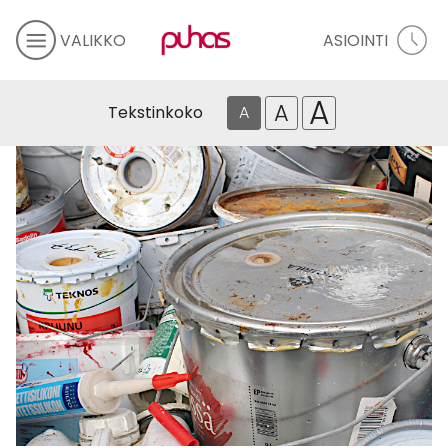
VALIKKO
ASIOINTI
A
A
Tekstinkoko
A