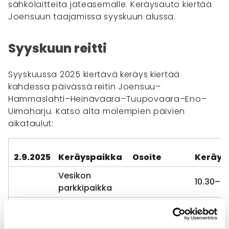
sähkölaitteita jäteasemalle. Keräysauto kiertää
Joensuun taajamissa syyskuun alussa.
Syyskuun reitti
Syyskuussa 2025 kiertävä keräys kiertää
kahdessa päivässä reitin Joensuu–
Hammaslahti–Heinävaara–Tuupovaara–Eno–
Uimaharju. Katso alta molempien päivien
aikataulut:
2.9.2025
Keräyspaikka
Osoite
Keräys
Vesikon
10.30–11
parkkipaikka
Hammaslahden
Pyhäseläntie
nuorisoseuran
13.15–14
1