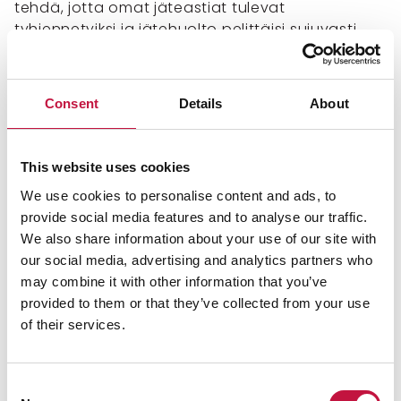
tehdä, jotta omat jäteastiat tulevat
tyhjennetyiksi ja jätehuolto pelittäisi sujuvasti.
Toimi näin:
Tee lumityöt jäteastioiden ympäriltä ja päältä
Consent
Details
About
niin pian kuin mahdollista, lumisateen jälkeen.
Huolehdi hiekoituksesta.
Varmista, ettei jäteastia jäädy kiinni maahan tai
This website uses cookies
kansi kiinni astiaan. Jäätymistä ehkäisee astian
We use cookies to personalise content and ads, to
kevyt liikuttelu säännöllisesti.
provide social media features and to analyse our traffic.
Varmista, että portti, jätekatosten,
We also share information about your use of our site with
jäteastioiden ja astiasuojien ovet avautuvat
our social media, advertising and analytics partners who
kunnollisesti. Tarvittaessa poista niihin kertynyt
may combine it with other information that you’ve
lumi ja jää.
provided to them or that they’ve collected from your use
Jos asut haja-asutusalueella, pidä jäteastia
of their services.
talvisin pihatien liittymässä, jotta jäteauton ei
tarvitse liikkua pihatielle. Näin varmistat
etukäteen, ettei raskas ja takapainoinen
Consent