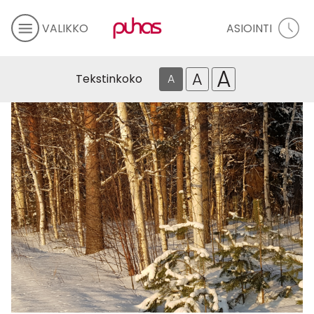
VALIKKO
ASIOINTI
A
A
Tekstinkoko
A