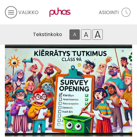
VALIKKO
ASIOINTI
A
A
Tekstinkoko
A