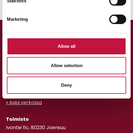
Statistics
Marketing
Allow all
Allow selection
Asiakaspalvelu
Deny
013 318 198 arkisin klo 9–15
asiakaspalvelu@puhas.fi
» Asioi verkossa
Toimisto
Ivontie 11c, 80230 Joensuu