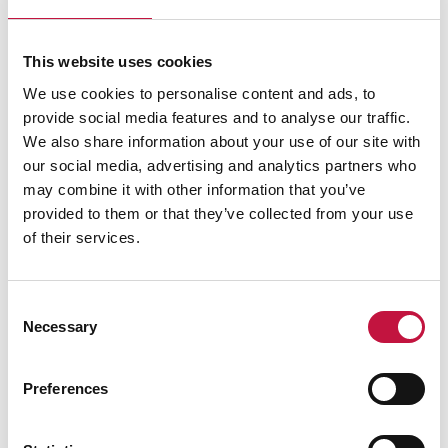
toista kertaa kierrättämiskyselyn, johon voi
vastata helposti ja nopeasti
kyselyä varten
luodulla verkkosivulla
. Kyselyyn vastaamiseen
This website uses cookies
menee vain noin viisi minuuttia, ja autat samalla
We use cookies to personalise content and ads, to
nuorten opintoja. Kyselyyn vastattuaan voi
provide social media features and to analyse our traffic.
halutessaan osallistua viiden elokuvalipun
We also share information about your use of our site with
arvontaan. Kiitos kun käyt vastaamassa!
our social media, advertising and analytics partners who
may combine it with other information that you’ve
Kysely on 9A-luokkalaisten itse tekemä. Puhas on
provided to them or that they’ve collected from your use
projektissa yhteistyökumppanina. Me tuemme
of their services.
projektia antamalla asiantuntija-apua
kysymysten laadintaan ja vastausten
tulkitsemiseen sekä jakamalla kyselyä omissa
Consent
kanavissamme. Lisäksi tarjoamme arvontaan
Necessary
Selection
palkinnoksi elokuvaliput. Me emme näe yksilöityjä
vastauksia kyselyyn.
Preferences
Uutisen kuva on tehty tekoälyllä. Aika lennokas,
eikö?