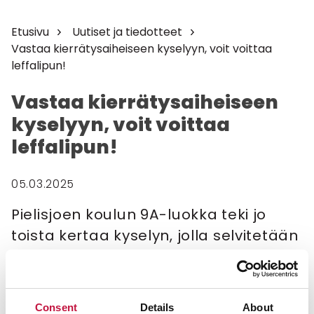
Etusivu
Uutiset ja tiedotteet
Vastaa kierrätysaiheiseen kyselyyn, voit voittaa
leffalipun!
Vastaa kierrätysaiheiseen
kyselyyn, voit voittaa
leffalipun!
05.03.2025
Pielisjoen koulun 9A-luokka teki jo
toista kertaa kyselyn, jolla selvitetään
paikallisten ajatuksia
kierrättämisestä ja jätehuollosta.
Pielisjoen koulun 9A-luokkalaiset ovat tehneet jo
Consent
Details
About