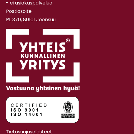
- ei asiakaspalvelua
Postiosoite:
PL 370, 80101 Joensuu
Tietosuojaselosteet