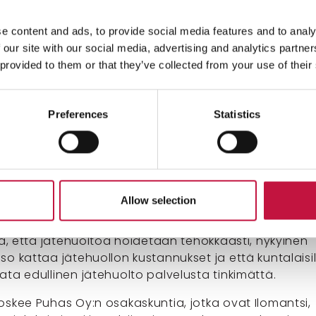
joten jätemaksut ovat ensi vuonna pääasiassa tämän
a. Yleisimmän 240 l poltettavan jäteastian
e content and ads, to provide social media features and to analy
ksu on tänä vuonna 8,35 €, kun tammikuun alusta s
 our site with our social media, advertising and analytics partn
aksaa 8,37 € (korotusta 0,2 %).
 provided to them or that they’ve collected from your use of their
ennysmaksut jopa laskevat, kuten isomman, 660 litran
 jätteen astian tyhjennysmaksu laskee 14,90 eurosta 
Preferences
Statistics
allisimman 240 litran biojäteastian tyhjennysmaksu
,03 eurosta 9,63 euroon. Myös perusmaksut aleneva
merkiksi Joensuussa perusmaksu on tänä vuonna 33,
se ensi vuonna on 33,17 euroa.
Allow selection
 jätteen aluekeräyspisteiden käyttäjien jätemaksu py
 tänä vuonna. Jätemaksujen maltilliset korotukset
tä, että jätehuoltoa hoidetaan tehokkaasti, nykyinen
o kattaa jätehuollon kustannukset ja että kuntalaisil
ata edullinen jätehuolto palvelusta tinkimättä.
oskee Puhas Oy:n osakaskuntia, jotka ovat Ilomantsi,