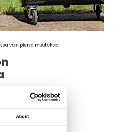
ssa vain pieniä muutoksia
on
a
About
sa