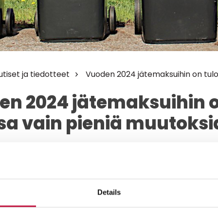
utiset ja tiedotteet
Vuoden 2024 jätemaksuihin on tulo
en 2024 jätemaksuihin 
sa vain pieniä muutoksi
yhjennysmaksut jopa laskevat.
Details
ueellinen jätelautakunta hyväksyi kokouksessaan
ätetaksan vuodelle 2024. Korotukset jäteastioiden
suihin ovat hyvin pieniä, tavallisimmissa jäteastiois