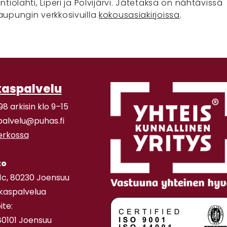
tiolahti, Liperi ja Polvijärvi. Jätetaksa on nähtävissä
upungin verkkosivuilla
kokousasiakirjoissa
.
kaspalvelu
98 arkisin klo 9–15
palvelu@puhas.fi
verkossa
to
11c, 80230 Joensuu
akaspalvelua
ite:
80101 Joensuu