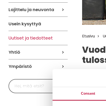
Lajittelu ja neuvonta
Usein kysyttyä
Etusivu
U
Uutiset ja tiedotteet
Vuod
Yhtiö
tulos
Ympäristö
12.12.2023
Jotkut t
Consent
Joensuun al
30.11.2023 j
tyhjennysmak