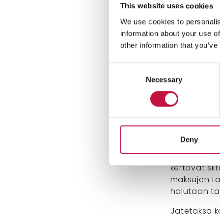
This website uses cookies
0,1–1,2 %, 
vuoden taso
We use cookies to personalis
tyhjennysma
information about your use of
tyhjennys m
other information that you’ve
Jotkut tyhj
Consent
poltettavan
Necessary
Selection
euroon. Tav
pienenee 10
hieman. Esi
euroa, kun 
Deny
Poltettavan
samana kuin
kertovat sii
maksujen tas
halutaan ta
Jätetaksa k