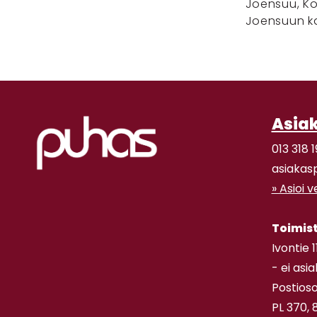
Joensuu, Kon
Joensuun ka
Asia
013 318 1
asiakas
» Asioi 
Toimis
Ivontie 
- ei asi
Postioso
PL 370, 