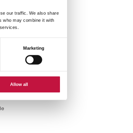
se our traffic. We also share
en
ers who may combine it with
 services.
14,73
Marketing
t
77
Allow all
syy
le