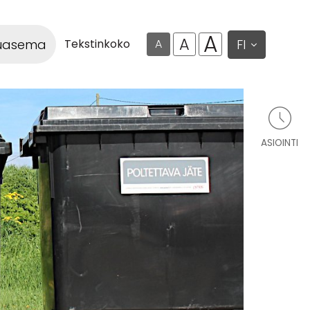
A
A
luasema
FI
Tekstinkoko
A
ASIOINTI